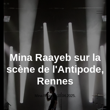
Mina Raayeb sur la
scène de l'Antipode,
Rennes
Mina Raayeb
10.04.2025
.