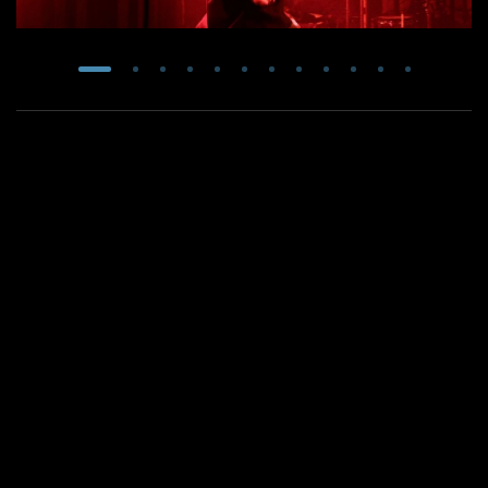
Live à l'Antipode, Rennes, 10 Avril 2025 !
Mina Raayeb - Live à la Carène le 24 janvier 2026
!